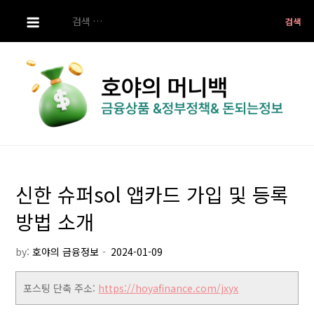
S
검
k
색:
i
p
t
o
c
o
호야의 머니백
금융상품 ,정부정책 ,돈되는 정보
n
t
신한 슈퍼sol 앱카드 가입 및 등록
e
n
방법 소개
t
by:
호야의 금융정보
포스팅 단축 주소:
https://hoyafinance.com/jxyx