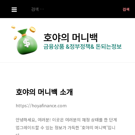
S
검
k
색:
i
p
t
o
c
o
호야의 머니백
금융상품 ,정부정책 ,돈되는 정보
n
t
e
호야의 머니백 소개
n
t
https://hoyafinance.com
안녕하세요, 여러분! 이곳은 여러분의 재정 상태를 한 단계
업그레이드할 수 있는 정보가 가득한 ‘호야의 머니백’입니