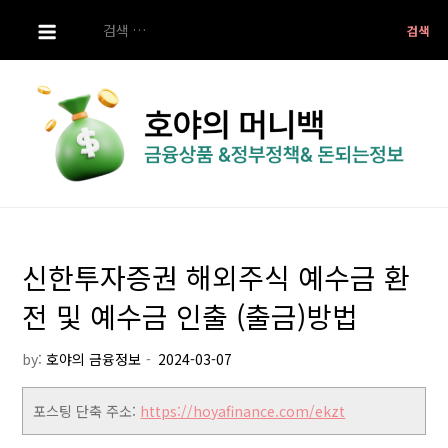
S
검
k
색:
i
p
t
o
c
o
호야의 머니백
금융상품 ,정부정책 ,돈되는 정보
n
t
신한투자증권 해외주식 예수금 환
e
n
전 및 예수금 인출 (출금)방법
t
by:
호야의 금융정보
포스팅 단축 주소:
https://hoyafinance.com/ekzt