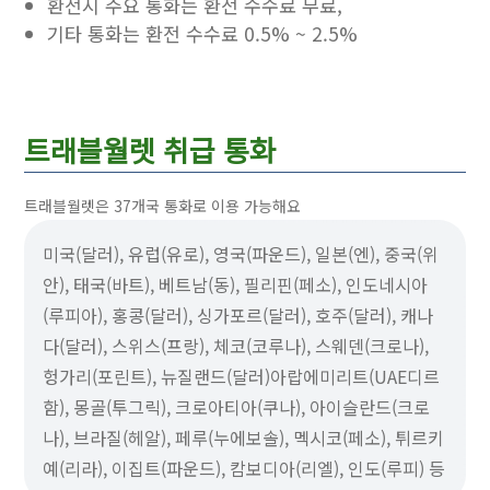
환전시 주요 통화는 환전 수수료 무료,
기타 통화는 환전 수수료 0.5% ~ 2.5%
트래블월렛 취급 통화
트래블월렛은 37개국 통화로 이용 가능해요
미국(달러), 유럽(유로), 영국(파운드), 일본(엔), 중국(위
안), 태국(바트), 베트남(동), 필리핀(페소), 인도네시아
(루피아), 홍콩(달러), 싱가포르(달러), 호주(달러), 캐나
다(달러), 스위스(프랑), 체코(코루나), 스웨덴(크로나),
헝가리(포린트), 뉴질랜드(달러)아랍에미리트(UAE디르
함), 몽골(투그릭), 크로아티아(쿠나), 아이슬란드(크로
나), 브라질(헤알), 페루(누에보솔), 멕시코(페소), 튀르키
예(리라), 이집트(파운드), 캄보디아(리엘), 인도(루피) 등