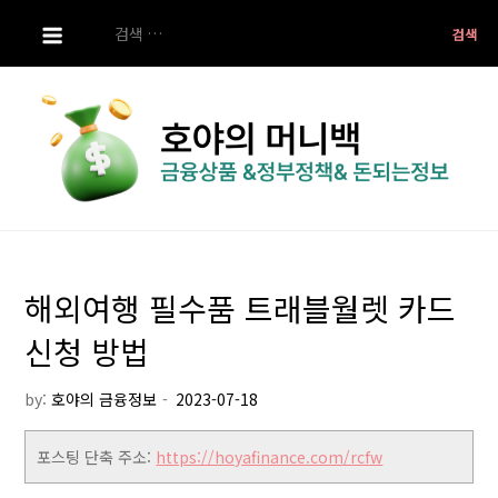
S
검
k
색:
i
p
t
o
c
o
호야의 머니백
금융상품 ,정부정책 ,돈되는 정보
n
t
해외여행 필수품 트래블월렛 카드
e
n
신청 방법
t
by:
호야의 금융정보
포스팅 단축 주소:
https://hoyafinance.com/rcfw