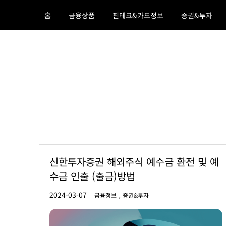
Skip
홈
금융상품
핀테크&카드정보
증권&투자
to
content
호야의 머니백
금융상품 ,정부정책 ,돈되는 정보
신한투자증권 해외주식 예수금 환전 및 예
수금 인출 (출금)방법
,
금융정보
증권&투자