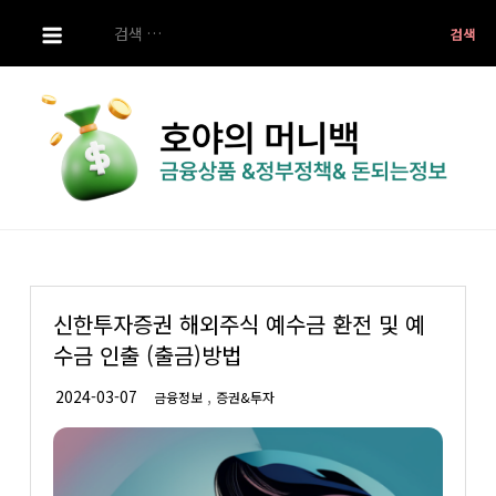
S
검
k
색:
i
p
t
o
c
o
호야의 머니백
금융상품 ,정부정책 ,돈되는 정보
n
t
e
신한투자증권 해외주식 예수금 환전 및 예
n
수금 인출 (출금)방법
t
,
금융정보
증권&투자