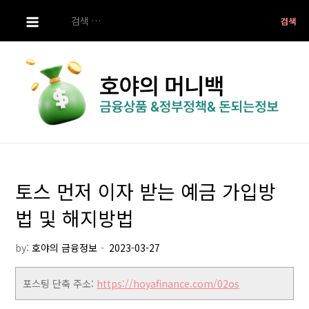
S
검
k
색:
i
p
t
o
c
o
호야의 머니백
금융상품 ,정부정책 ,돈되는 정보
n
t
토스 먼저 이자 받는 예금 가입방
e
n
법 및 해지방법
t
by:
호야의 금융정보
포스팅 단축 주소:
https://hoyafinance.com/02os