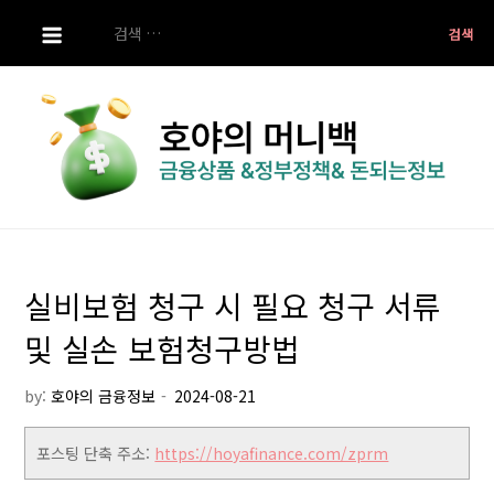
S
검
k
색:
i
p
t
o
c
o
호야의 머니백
금융상품 ,정부정책 ,돈되는 정보
n
t
실비보험 청구 시 필요 청구 서류
e
n
및 실손 보험청구방법
t
by:
호야의 금융정보
포스팅 단축 주소:
https://hoyafinance.com/zprm