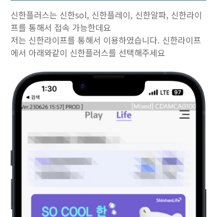
신한플러스는 신한sol, 신한플레이, 신한알파, 신한라이
프를 통해서 접속 가능한데요
저는 신한라이프를 통해서 이용하였습니다. 신한라이프
에서 아래와같이 신한플러스를 선택해주세요