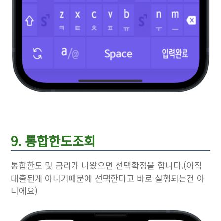
9. 통합한도조회
통합한도 및 금리가 나왔으면 선택확정을 합니다.(아직
대출된게 아니기때문에 선택한다고 바로 실행되는건 아
니에요)