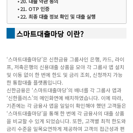
20. 대출 약관 동의
21. OTP 인증
22. 최종 대출 정보 확인 및 대출 실행
스마트대출마당 이란?
‘스마트대출마당’은 신한금융 그룹사인 은행, 카드, 라이
프, 저축은행의 신용대출 상품을 모아 각 그룹사 앱 설치
및 이동 없이 한 번에 한도 및 금리 조회, 신청까지 가능
한 통합대출 플랫폼입니다.
신한금융은 ‘스마트대출마당’의 배너를 각 그룹사 앱과
‘신한플러스’의 메인화면에 배치하였습니다. 이에 따라,
기존에는 각 금융사 앱을 일일이 확인해야 했던 고객들은
‘스마트대출마당’을 통해 한 번에 각 금융사의 대출 상품
을 비교할 수 있게 되었습니다. 또한, 고객별 최적 한도와
금리 수준을 일목요연하게 제공하여 고객의 접근성과 편