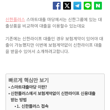
신한플러스
스마트대출 마당에서는 신한그룹에 있는 대
출상품을 비교하여 대출을 이용할수 있는데요
기존에는 신한라이프 대출인 경우 보험계약이 있어야 대
출이 가능했지만 이번에 보험계약없이 신한라이프 대출
을 받을수 있어서 소개하려고합니다.
빠르게 핵심만 보기
스마트대출마당 이란?
신한플러스에서 보험계약없이 신한라이프 신용대출
받는 방법
1. 신한플러스 접속