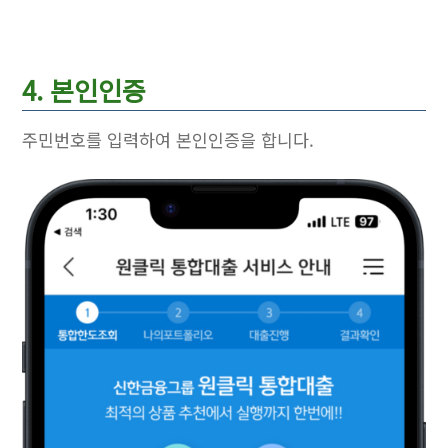
4. 본인인증
주민번호를 입력하여 본인인증을 합니다.