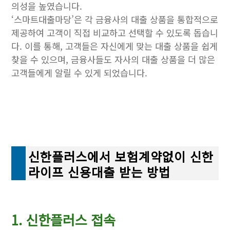
의성을 높였습니다.
‘스마트대출마당’은 각 금융사의 대출 상품을 통합적으로
제공하여 고객이 직접 비교하고 선택할 수 있도록 돕습니
다. 이를 통해, 고객들은 자신에게 맞는 대출 상품을 쉽게
찾을 수 있으며, 금융사들도 자사의 대출 상품을 더 많은
고객들에게 알릴 수 있게 되었습니다.
신한플러스에서 보험계약없이 신한
라이프 신용대출 받는 방법
1. 신한플러스 접속