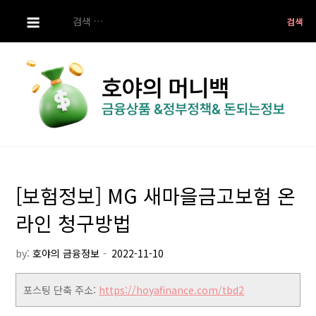
S
검
k
색:
i
p
t
o
c
o
호야의 머니백
금융상품 ,정부정책 ,돈되는 정보
n
t
[보험정보] MG 새마을금고보험 온
e
n
라인 청구방법
t
by:
호야의 금융정보
포스팅 단축 주소:
https://hoyafinance.com/tbd2