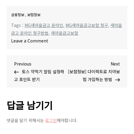
,
금융정보
보험정보
Tags :
MG새마을금고 온라인
,
MG새마을금고보험 청구
,
새마을
금고 온라인 청구방법
,
새마을금고보험
o
Leave a Comment
n
[보
글
P
N
Previous
험
Next
r
e
토스 약먹기 알림 설정하
정
[보험정보] 다이렉트로 치아보
탐
e
x
고 포인트 받기
보]
험 가입하는 방법
v
t
M
색
i
P
G
답글 남기기
o
o
새
u
s
마
s
t
을
댓글을 달기 위해서는
로그인
해야합니다.
P
금
o
고