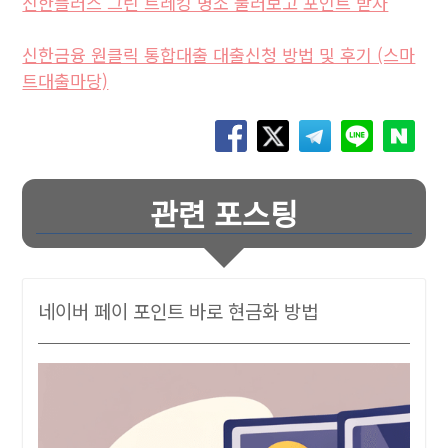
신한플러스 그린 트레킹 명소 둘러보고 포인트 받자
신한금융 원클릭 통합대출 대출신청 방법 및 후기 (스마
트대출마당)
관련 포스팅
네이버 페이 포인트 바로 현금화 방법