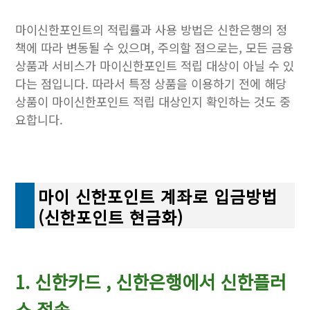
마이신한포인트의 적립률과 사용 방법은 신한은행의 정
책에 따라 변동될 수 있으며, 주의할 점으로는, 모든 금융
상품과 서비스가 마이신한포인트 적립 대상이 아닐 수 있
다는 점입니다. 따라서 특정 상품을 이용하기 전에 해당
상품이 마이신한포인트 적립 대상인지 확인하는 것도 중
요합니다.
마이 신한포인트 계좌로 입금방법
(신한포인트 현금화)
1. 신한카드 , 신한은행에서 신한플러
스 접속