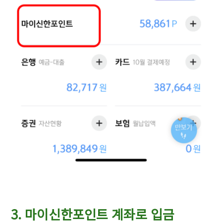
3. 마이신한포인트 계좌로 입금