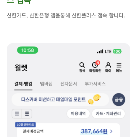
신한카드, 신한은행 앱을통해 신한플러스 접속 합니다.