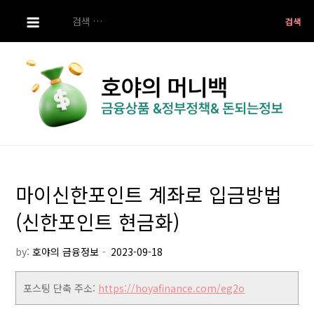
S
검
k
색:
i
p
t
o
c
o
호야의 머니백
금융상품 ,정부정책 ,돈되는 정보
n
t
마이신한포인트 계좌로 입금방법
e
n
(신한포인트 현금화)
t
by:
호야의 금융정보
포스팅 단축 주소:
https://hoyafinance.com/eg2o