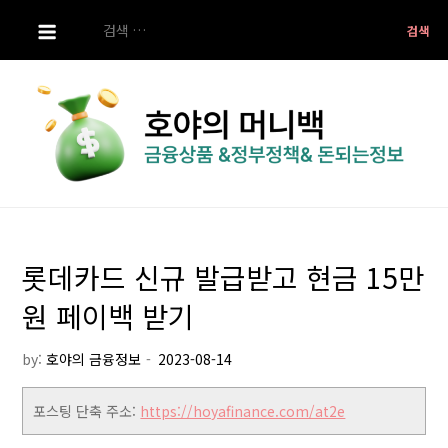
S
검
k
색:
i
p
t
o
c
o
호야의 머니백
금융상품 ,정부정책 ,돈되는 정보
n
t
롯데카드 신규 발급받고 현금 15만
e
n
원 페이백 받기
t
by:
호야의 금융정보
포스팅 단축 주소:
https://hoyafinance.com/at2e