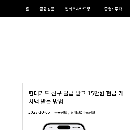
Skip
홈
금융상품
핀테크&카드정보
증권&투자
to
content
호야의 머니백
금융상품 ,정부정책 ,돈되는 정보
현대카드 신규 발급 받고 15만원 현금 캐
시백 받는 방법
,
금융정보
핀테크&카드정보