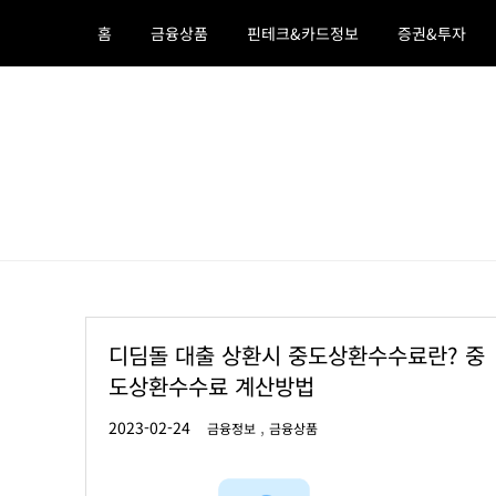
Skip
홈
금융상품
핀테크&카드정보
증권&투자
to
content
호야의 머니백
금융상품 ,정부정책 ,돈되는 정보
디딤돌 대출 상환시 중도상환수수료란? 중
도상환수수료 계산방법
,
금융정보
금융상품