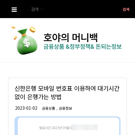
S
검
k
색:
i
p
t
o
c
o
호야의 머니백
금융상품 ,정부정책 ,돈되는 정보
n
t
e
신한은행 모바일 번호표 이용하여 대기시간
n
없이 은행가는 방법
t
,
금융상품
금융정보