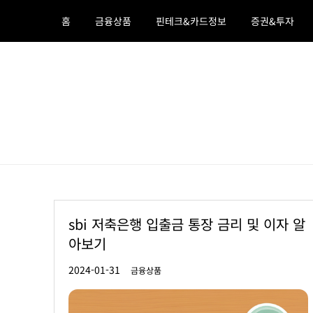
Skip
홈
금융상품
핀테크&카드정보
증권&투자
to
content
호야의 머니백
금융상품 ,정부정책 ,돈되는 정보
sbi 저축은행 입출금 통장 금리 및 이자 알
아보기
금융상품