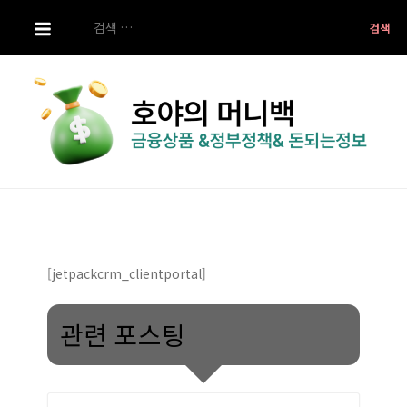
S
검
k
색:
i
p
t
o
c
o
호야의 머니백
금융상품 ,정부정책 ,돈되는 정보
n
t
e
n
[jetpackcrm_clientportal]
t
관련 포스팅