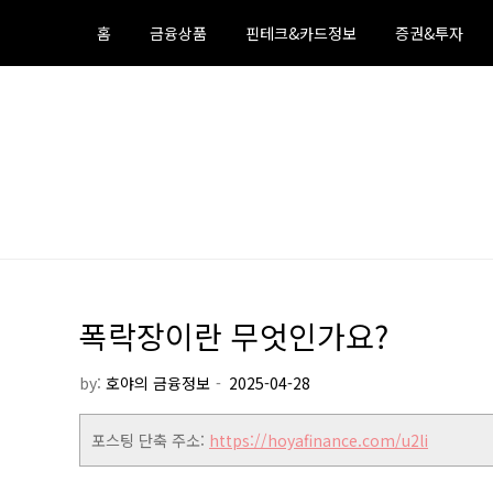
Skip
홈
금융상품
핀테크&카드정보
증권&투자
to
content
호야의 머니백
금융상품 ,정부정책 ,돈되는 정보
폭락장이란 무엇인가요?
by:
호야의 금융정보
포스팅 단축 주소:
https://hoyafinance.com/u2li